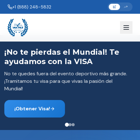
+1 (888) 248-5832
¡Visa de Empleo Reactivada! Tu
Camino al Sueño Americano.
Las visas EB2 se procesan de nuevo. ¡Asegura tu
futuro en EE. UU. con esta visa de empleo!
¡Comienza tu solicitud HOY!