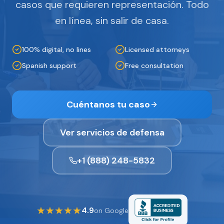
casos que requieren representación. Todo
en línea, sin salir de casa.
100% digital, no lines
Licensed attorneys
Spanish support
Free consultation
Cuéntanos tu caso
Ver servicios de defensa
+1 (888) 248-5832
★
★
★
★
★
4.9
on Google