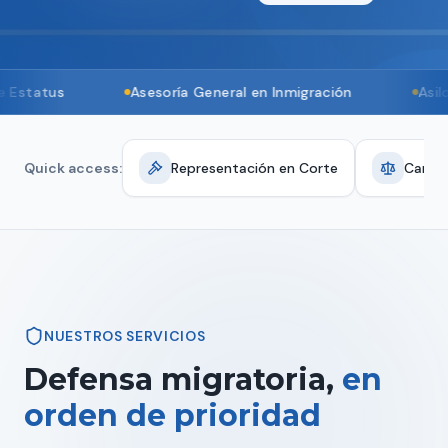
status
Asesoría General en Inmigración
Asilo Po
Quick access:
Representación en Corte
Cance
NUESTROS SERVICIOS
Defensa migratoria,
en
orden de prioridad